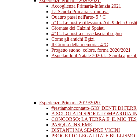
Esperienze Primaria 2020/2021
Accoglienza Primaria-Infanzia 2021
La Scuola Primaria si rinnova
Quattro passi nell'arte- 5 ° C
5° C- Le nostre riflessioni: Art. 9 della Costi
Giornata dei Calzini Spaiati
4° C- La nostra classe lascia il segno
Come gli antichi Egizi
Il Giorno della memoria- 4°C
Progetto suono, colore, forma 2020/2021
Aspettando il Natale 2020: la Scuola apre al 
Esperienze Primaria 2019/2020
#restiamoincontatto-GIO' DENTI DI FER
A SCUOLA DI SPORT- LOMBARDIA I
CONCORSO: LA TERRA E' IL MIO TE
PASQUA INSIEME
DISTANTI MA SEMPRE VICINI
PROGETTO LEGALITA' E BULLISMO 2