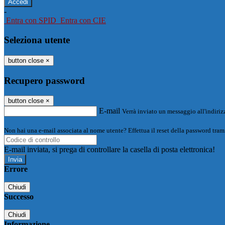
-
Entra con SPID
Entra con CIE
Seleziona utente
button close
×
Recupero password
button close
×
E-mail
Verrà inviato un messaggio all'indirizz
Non hai una e-mail associata al nome utente? Effettua il reset della password tram
E-mail inviata, si prega di controllare la casella di posta elettronica!
Errore
Chiudi
Successo
Chiudi
Informazione