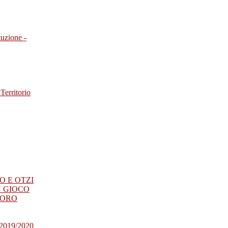
tuzione -
Territorio
RO E OTZI
N GIOCO
SORO
019/2020