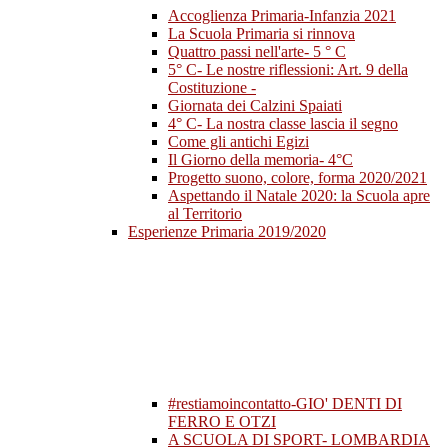
Accoglienza Primaria-Infanzia 2021
La Scuola Primaria si rinnova
Quattro passi nell'arte- 5 ° C
5° C- Le nostre riflessioni: Art. 9 della
Costituzione -
Giornata dei Calzini Spaiati
4° C- La nostra classe lascia il segno
Come gli antichi Egizi
Il Giorno della memoria- 4°C
Progetto suono, colore, forma 2020/2021
Aspettando il Natale 2020: la Scuola apre
al Territorio
Esperienze Primaria 2019/2020
#restiamoincontatto-GIO' DENTI DI
FERRO E OTZI
A SCUOLA DI SPORT- LOMBARDIA