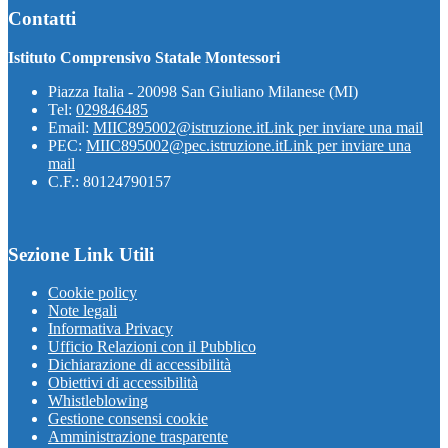
Contatti
Istituto Comprensivo Statale Montessori
Piazza Italia - 20098 San Giuliano Milanese (MI)
Tel:
029846485
Email:
MIIC895002@istruzione.it
Link per inviare una mail
PEC:
MIIC895002@pec.istruzione.it
Link per inviare una
mail
C.F.: 80124790157
Sezione Link Utili
Cookie policy
Note legali
Informativa Privacy
Ufficio Relazioni con il Pubblico
Dichiarazione di accessibilità
Obiettivi di accessibilità
Whistleblowing
Gestione consensi cookie
Amministrazione trasparente