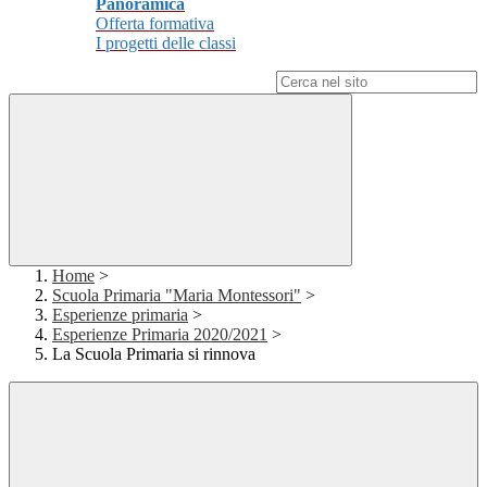
Panoramica
Offerta formativa
I progetti delle classi
Campo di ricerca per le pagine del sito
Home
>
Scuola Primaria "Maria Montessori"
>
Esperienze primaria
>
Esperienze Primaria 2020/2021
>
La Scuola Primaria si rinnova