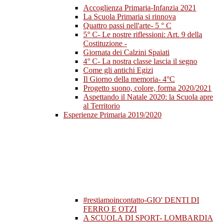
Accoglienza Primaria-Infanzia 2021
La Scuola Primaria si rinnova
Quattro passi nell'arte- 5 ° C
5° C- Le nostre riflessioni: Art. 9 della
Costituzione -
Giornata dei Calzini Spaiati
4° C- La nostra classe lascia il segno
Come gli antichi Egizi
Il Giorno della memoria- 4°C
Progetto suono, colore, forma 2020/2021
Aspettando il Natale 2020: la Scuola apre
al Territorio
Esperienze Primaria 2019/2020
#restiamoincontatto-GIO' DENTI DI
FERRO E OTZI
A SCUOLA DI SPORT- LOMBARDIA