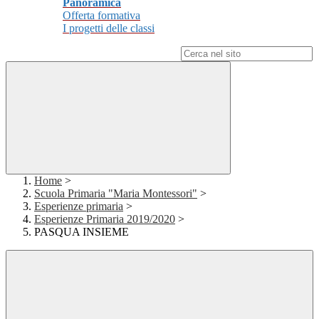
Panoramica
Offerta formativa
I progetti delle classi
Campo di ricerca per le pagine del sito
Home
>
Scuola Primaria "Maria Montessori"
>
Esperienze primaria
>
Esperienze Primaria 2019/2020
>
PASQUA INSIEME