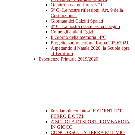
Quattro passi nell'arte- 5 ° C
5° C- Le nostre riflessioni: Art. 9 della
Costituzione -
Giornata dei Calzini Spaiati
4° C- La nostra classe lascia il segno
Come gli antichi Egizi
Il Giorno della memoria- 4°C
Progetto suono, colore, forma 2020/2021
Aspettando il Natale 2020: la Scuola apre
al Territorio
Esperienze Primaria 2019/2020
#restiamoincontatto-GIO' DENTI DI
FERRO E OTZI
A SCUOLA DI SPORT- LOMBARDIA
IN GIOCO
CONCORSO: LA TERRA E' IL MIO