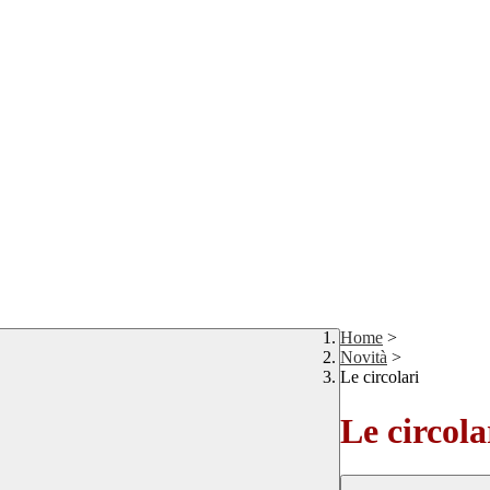
Home
>
Novità
>
Le circolari
Le circola