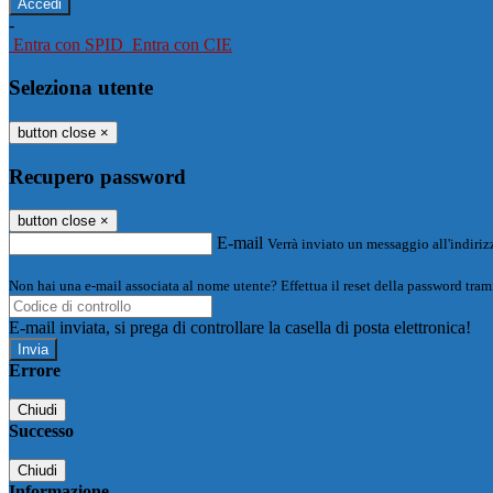
-
Entra con SPID
Entra con CIE
Seleziona utente
button close
×
Recupero password
button close
×
E-mail
Verrà inviato un messaggio all'indirizz
Non hai una e-mail associata al nome utente? Effettua il reset della password tram
E-mail inviata, si prega di controllare la casella di posta elettronica!
Errore
Chiudi
Successo
Chiudi
Informazione