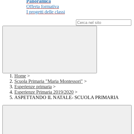
Panoramica
Offerta formativa
I progetti delle classi
Campo di ricerca per le pagine del sito
Home
>
Scuola Primaria "Maria Montessori"
>
Esperienze primaria
>
Esperienze Primaria 2019/2020
>
ASPETTANDO IL NATALE- SCUOLA PRIMARIA