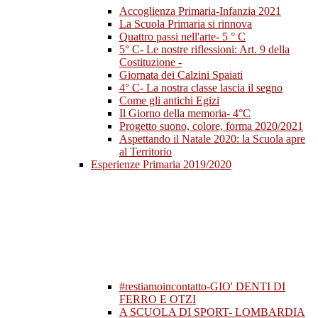
Accoglienza Primaria-Infanzia 2021
La Scuola Primaria si rinnova
Quattro passi nell'arte- 5 ° C
5° C- Le nostre riflessioni: Art. 9 della
Costituzione -
Giornata dei Calzini Spaiati
4° C- La nostra classe lascia il segno
Come gli antichi Egizi
Il Giorno della memoria- 4°C
Progetto suono, colore, forma 2020/2021
Aspettando il Natale 2020: la Scuola apre
al Territorio
Esperienze Primaria 2019/2020
#restiamoincontatto-GIO' DENTI DI
FERRO E OTZI
A SCUOLA DI SPORT- LOMBARDIA