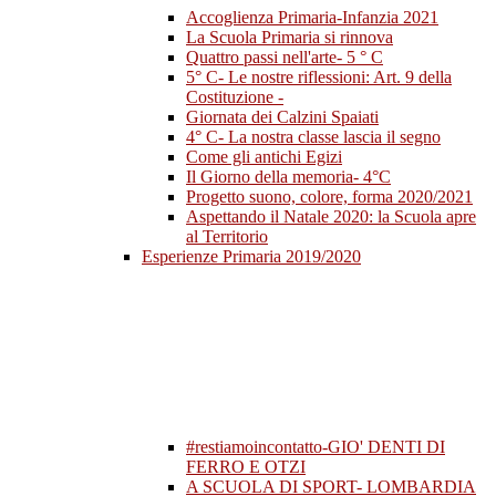
Accoglienza Primaria-Infanzia 2021
La Scuola Primaria si rinnova
Quattro passi nell'arte- 5 ° C
5° C- Le nostre riflessioni: Art. 9 della
Costituzione -
Giornata dei Calzini Spaiati
4° C- La nostra classe lascia il segno
Come gli antichi Egizi
Il Giorno della memoria- 4°C
Progetto suono, colore, forma 2020/2021
Aspettando il Natale 2020: la Scuola apre
al Territorio
Esperienze Primaria 2019/2020
#restiamoincontatto-GIO' DENTI DI
FERRO E OTZI
A SCUOLA DI SPORT- LOMBARDIA