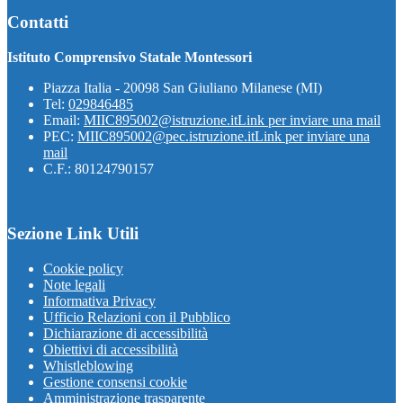
Contatti
Istituto Comprensivo Statale Montessori
Piazza Italia - 20098 San Giuliano Milanese (MI)
Tel:
029846485
Email:
MIIC895002@istruzione.it
Link per inviare una mail
PEC:
MIIC895002@pec.istruzione.it
Link per inviare una
mail
C.F.: 80124790157
Sezione Link Utili
Cookie policy
Note legali
Informativa Privacy
Ufficio Relazioni con il Pubblico
Dichiarazione di accessibilità
Obiettivi di accessibilità
Whistleblowing
Gestione consensi cookie
Amministrazione trasparente