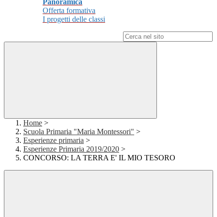
Panoramica
Offerta formativa
I progetti delle classi
Campo di ricerca per le pagine del sito
Home
>
Scuola Primaria "Maria Montessori"
>
Esperienze primaria
>
Esperienze Primaria 2019/2020
>
CONCORSO: LA TERRA E' IL MIO TESORO