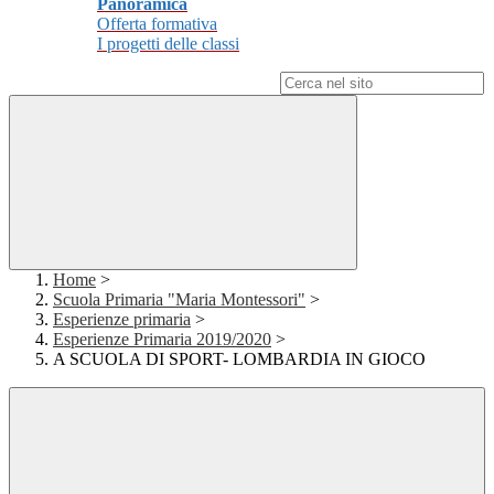
Panoramica
Offerta formativa
I progetti delle classi
Campo di ricerca per le pagine del sito
Home
>
Scuola Primaria "Maria Montessori"
>
Esperienze primaria
>
Esperienze Primaria 2019/2020
>
A SCUOLA DI SPORT- LOMBARDIA IN GIOCO