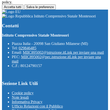
policy.
Accetta tutti
Salva le preferenze
Istituto Comprensivo Statale Montessori
Contatti
Istituto Comprensivo Statale Montessori
Piazza Italia - 20098 San Giuliano Milanese (MI)
Tel:
029846485
Email:
MIIC895002@istruzione.it
Link per inviare una mail
PEC:
MIIC895002@pec.istruzione.it
Link per inviare una
mail
C.F.: 80124790157
Sezione Link Utili
Cookie policy
Note legali
Informativa Privacy
Ufficio Relazioni con il Pubblico