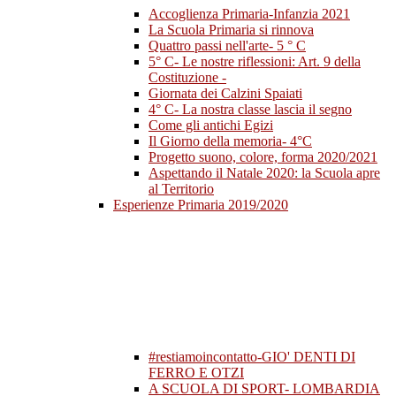
Accoglienza Primaria-Infanzia 2021
La Scuola Primaria si rinnova
Quattro passi nell'arte- 5 ° C
5° C- Le nostre riflessioni: Art. 9 della
Costituzione -
Giornata dei Calzini Spaiati
4° C- La nostra classe lascia il segno
Come gli antichi Egizi
Il Giorno della memoria- 4°C
Progetto suono, colore, forma 2020/2021
Aspettando il Natale 2020: la Scuola apre
al Territorio
Esperienze Primaria 2019/2020
#restiamoincontatto-GIO' DENTI DI
FERRO E OTZI
A SCUOLA DI SPORT- LOMBARDIA