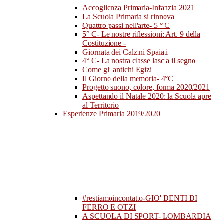
Accoglienza Primaria-Infanzia 2021
La Scuola Primaria si rinnova
Quattro passi nell'arte- 5 ° C
5° C- Le nostre riflessioni: Art. 9 della
Costituzione -
Giornata dei Calzini Spaiati
4° C- La nostra classe lascia il segno
Come gli antichi Egizi
Il Giorno della memoria- 4°C
Progetto suono, colore, forma 2020/2021
Aspettando il Natale 2020: la Scuola apre
al Territorio
Esperienze Primaria 2019/2020
#restiamoincontatto-GIO' DENTI DI
FERRO E OTZI
A SCUOLA DI SPORT- LOMBARDIA