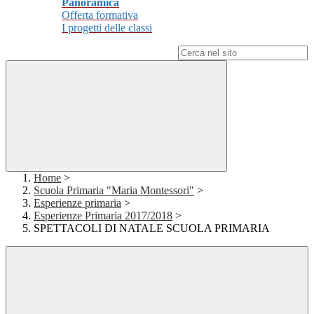
Panoramica
Offerta formativa
I progetti delle classi
Campo di ricerca per le pagine del sito
Home
>
Scuola Primaria "Maria Montessori"
>
Esperienze primaria
>
Esperienze Primaria 2017/2018
>
SPETTACOLI DI NATALE SCUOLA PRIMARIA