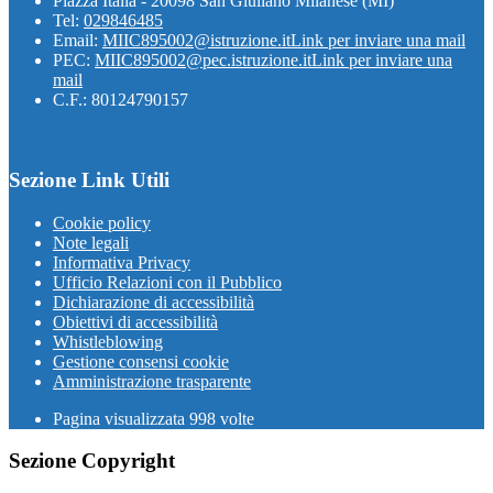
Piazza Italia - 20098 San Giuliano Milanese (MI)
Tel:
029846485
Email:
MIIC895002@istruzione.it
Link per inviare una mail
PEC:
MIIC895002@pec.istruzione.it
Link per inviare una
mail
C.F.: 80124790157
Sezione Link Utili
Cookie policy
Note legali
Informativa Privacy
Ufficio Relazioni con il Pubblico
Dichiarazione di accessibilità
Obiettivi di accessibilità
Whistleblowing
Gestione consensi cookie
Amministrazione trasparente
Pagina visualizzata
998
volte
Sezione Copyright