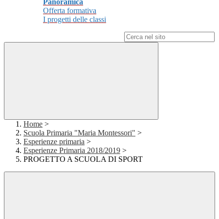
Panoramica
Offerta formativa
I progetti delle classi
Campo di ricerca per le pagine del sito
Home
>
Scuola Primaria "Maria Montessori"
>
Esperienze primaria
>
Esperienze Primaria 2018/2019
>
PROGETTO A SCUOLA DI SPORT