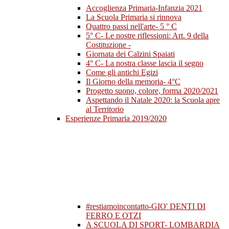
Accoglienza Primaria-Infanzia 2021
La Scuola Primaria si rinnova
Quattro passi nell'arte- 5 ° C
5° C- Le nostre riflessioni: Art. 9 della
Costituzione -
Giornata dei Calzini Spaiati
4° C- La nostra classe lascia il segno
Come gli antichi Egizi
Il Giorno della memoria- 4°C
Progetto suono, colore, forma 2020/2021
Aspettando il Natale 2020: la Scuola apre
al Territorio
Esperienze Primaria 2019/2020
#restiamoincontatto-GIO' DENTI DI
FERRO E OTZI
A SCUOLA DI SPORT- LOMBARDIA