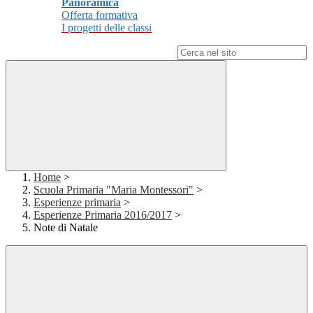
Panoramica
Offerta formativa
I progetti delle classi
Campo di ricerca per le pagine del sito
Home
>
Scuola Primaria "Maria Montessori"
>
Esperienze primaria
>
Esperienze Primaria 2016/2017
>
Note di Natale