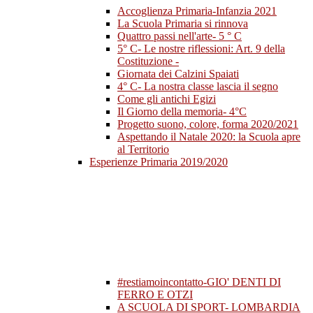
Accoglienza Primaria-Infanzia 2021
La Scuola Primaria si rinnova
Quattro passi nell'arte- 5 ° C
5° C- Le nostre riflessioni: Art. 9 della
Costituzione -
Giornata dei Calzini Spaiati
4° C- La nostra classe lascia il segno
Come gli antichi Egizi
Il Giorno della memoria- 4°C
Progetto suono, colore, forma 2020/2021
Aspettando il Natale 2020: la Scuola apre
al Territorio
Esperienze Primaria 2019/2020
#restiamoincontatto-GIO' DENTI DI
FERRO E OTZI
A SCUOLA DI SPORT- LOMBARDIA