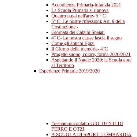
Accoglienza Primaria-Infanzia 2021
La Scuola Primaria si rinnova
Quattro passi nell'arte- 5 ° C
5° C- Le nostre riflessioni: Art. 9 della
Costituzione -
Giornata dei Calzini Spaiati
4° C- La nostra classe lascia il segno
Come gli antichi Egizi
Il Giorno della memoria- 4°C
Progetto suono, colore, forma 2020/2021
Aspettando il Natale 2020: la Scuola apre
al Territorio
Esperienze Primaria 2019/2020
#restiamoincontatto-GIO' DENTI DI
FERRO E OTZI
A SCUOLA DI SPORT- LOMBARDIA