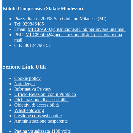
Istituto Comprensivo Statale Montessori
Piazza Italia - 20098 San Giuliano Milanese (MI)
Tel:
029846485
Email:
MIIC895002@istruzione.it
Link per inviare una mail
PEC:
MIIC895002@pec.istruzione.it
Link per inviare una
mail
C.F.: 80124790157
Sezione Link Utili
Cookie policy
Note legali
Informativa Privacy
Ufficio Relazioni con il Pubblico
Dichiarazione di accessibilità
Obiettivi di accessibilità
Whistleblowing
Gestione consensi cookie
Amministrazione trasparente
Pagina visualizzata
1138
volte