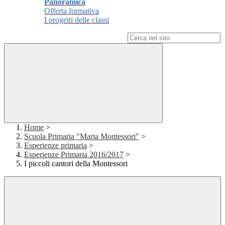
Panoramica
Offerta formativa
I progetti delle classi
Campo di ricerca per le pagine del sito
Home
>
Scuola Primaria "Maria Montessori"
>
Esperienze primaria
>
Esperienze Primaria 2016/2017
>
I piccoli cantori della Montessori