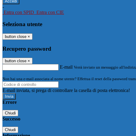
-
Entra con SPID
Entra con CIE
Seleziona utente
button close
×
Recupero password
button close
×
E-mail
Verrà inviato un messaggio all'indirizz
Non hai una e-mail associata al nome utente? Effettua il reset della password tram
E-mail inviata, si prega di controllare la casella di posta elettronica!
Errore
Chiudi
Successo
Chiudi
Informazione