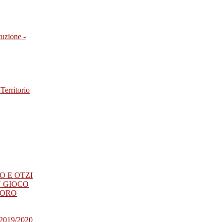
tuzione -
Territorio
RO E OTZI
N GIOCO
SORO
019/2020