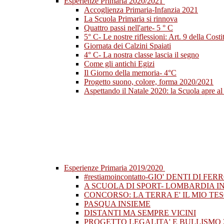
Esperienze Primaria 2020/2021
Accoglienza Primaria-Infanzia 2021
La Scuola Primaria si rinnova
Quattro passi nell'arte- 5 ° C
5° C- Le nostre riflessioni: Art. 9 della Costi
Giornata dei Calzini Spaiati
4° C- La nostra classe lascia il segno
Come gli antichi Egizi
Il Giorno della memoria- 4°C
Progetto suono, colore, forma 2020/2021
Aspettando il Natale 2020: la Scuola apre al 
Esperienze Primaria 2019/2020
#restiamoincontatto-GIO' DENTI DI FER
A SCUOLA DI SPORT- LOMBARDIA I
CONCORSO: LA TERRA E' IL MIO TE
PASQUA INSIEME
DISTANTI MA SEMPRE VICINI
PROGETTO LEGALITA' E BULLISMO 2