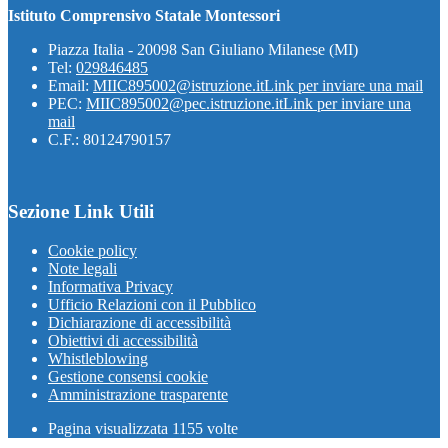
Istituto Comprensivo Statale Montessori
Piazza Italia - 20098 San Giuliano Milanese (MI)
Tel:
029846485
Email:
MIIC895002@istruzione.it
Link per inviare una mail
PEC:
MIIC895002@pec.istruzione.it
Link per inviare una
mail
C.F.: 80124790157
Sezione Link Utili
Cookie policy
Note legali
Informativa Privacy
Ufficio Relazioni con il Pubblico
Dichiarazione di accessibilità
Obiettivi di accessibilità
Whistleblowing
Gestione consensi cookie
Amministrazione trasparente
Pagina visualizzata
1155
volte