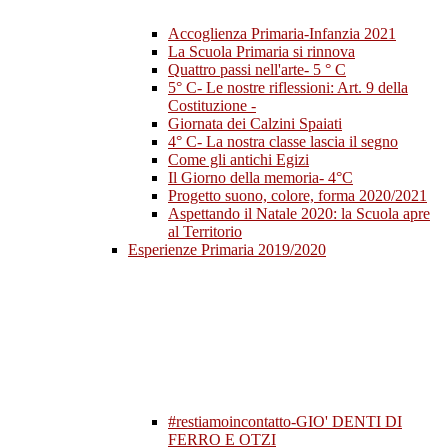
Accoglienza Primaria-Infanzia 2021
La Scuola Primaria si rinnova
Quattro passi nell'arte- 5 ° C
5° C- Le nostre riflessioni: Art. 9 della
Costituzione -
Giornata dei Calzini Spaiati
4° C- La nostra classe lascia il segno
Come gli antichi Egizi
Il Giorno della memoria- 4°C
Progetto suono, colore, forma 2020/2021
Aspettando il Natale 2020: la Scuola apre
al Territorio
Esperienze Primaria 2019/2020
#restiamoincontatto-GIO' DENTI DI
FERRO E OTZI