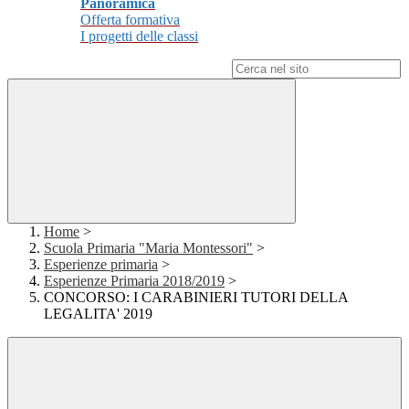
Panoramica
Offerta formativa
I progetti delle classi
Campo di ricerca per le pagine del sito
Home
>
Scuola Primaria "Maria Montessori"
>
Esperienze primaria
>
Esperienze Primaria 2018/2019
>
CONCORSO: I CARABINIERI TUTORI DELLA
LEGALITA' 2019