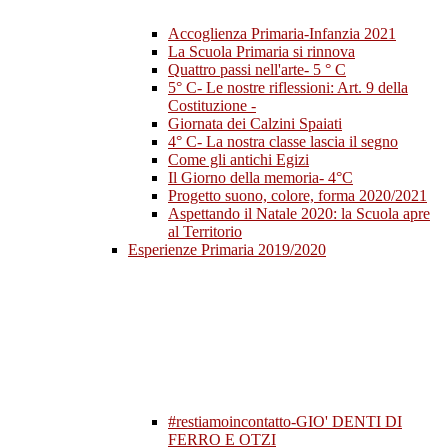
Accoglienza Primaria-Infanzia 2021
La Scuola Primaria si rinnova
Quattro passi nell'arte- 5 ° C
5° C- Le nostre riflessioni: Art. 9 della
Costituzione -
Giornata dei Calzini Spaiati
4° C- La nostra classe lascia il segno
Come gli antichi Egizi
Il Giorno della memoria- 4°C
Progetto suono, colore, forma 2020/2021
Aspettando il Natale 2020: la Scuola apre
al Territorio
Esperienze Primaria 2019/2020
#restiamoincontatto-GIO' DENTI DI
FERRO E OTZI