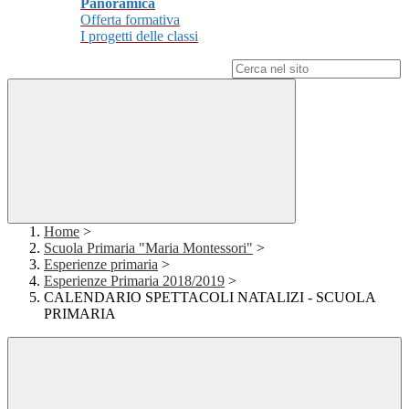
Panoramica
Offerta formativa
I progetti delle classi
Campo di ricerca per le pagine del sito
Home
>
Scuola Primaria "Maria Montessori"
>
Esperienze primaria
>
Esperienze Primaria 2018/2019
>
CALENDARIO SPETTACOLI NATALIZI - SCUOLA
PRIMARIA