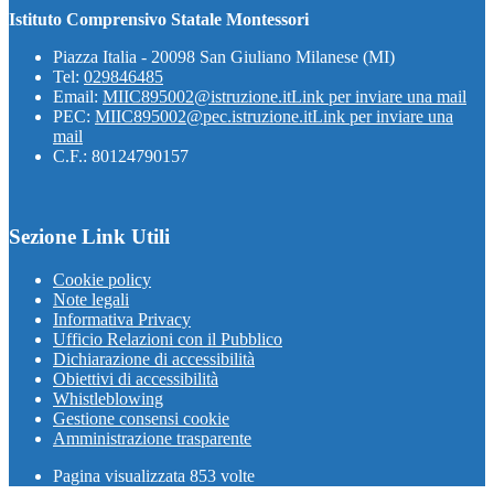
Istituto Comprensivo Statale Montessori
Piazza Italia - 20098 San Giuliano Milanese (MI)
Tel:
029846485
Email:
MIIC895002@istruzione.it
Link per inviare una mail
PEC:
MIIC895002@pec.istruzione.it
Link per inviare una
mail
C.F.: 80124790157
Sezione Link Utili
Cookie policy
Note legali
Informativa Privacy
Ufficio Relazioni con il Pubblico
Dichiarazione di accessibilità
Obiettivi di accessibilità
Whistleblowing
Gestione consensi cookie
Amministrazione trasparente
Pagina visualizzata
853
volte