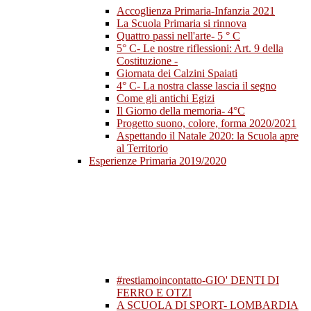
Accoglienza Primaria-Infanzia 2021
La Scuola Primaria si rinnova
Quattro passi nell'arte- 5 ° C
5° C- Le nostre riflessioni: Art. 9 della
Costituzione -
Giornata dei Calzini Spaiati
4° C- La nostra classe lascia il segno
Come gli antichi Egizi
Il Giorno della memoria- 4°C
Progetto suono, colore, forma 2020/2021
Aspettando il Natale 2020: la Scuola apre
al Territorio
Esperienze Primaria 2019/2020
#restiamoincontatto-GIO' DENTI DI
FERRO E OTZI
A SCUOLA DI SPORT- LOMBARDIA