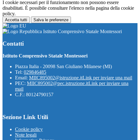
I cookie necessari per il funzionamento non possono essere
disabilitati. È possibile consultare l'elenco nella pagina della cookie
policy.
Accetta tutti
Salva le preferenze
Istituto Comprensivo Statale Montessori
Contatti
Istituto Comprensivo Statale Montessori
Piazza Italia - 20098 San Giuliano Milanese (MI)
Tel:
029846485
Email:
MIIC895002@istruzione.it
Link per inviare una mail
PEC:
MIIC895002@pec.istruzione.it
Link per inviare una
mail
C.F.: 80124790157
Sezione Link Utili
Cookie policy
Note legali