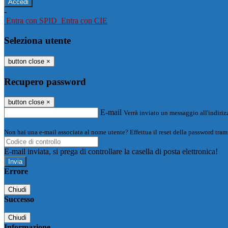
-
Entra con SPID
Entra con CIE
Seleziona utente
button close
×
Recupero password
button close
×
E-mail
Verrà inviato un messaggio all'indirizz
Non hai una e-mail associata al nome utente? Effettua il reset della password tram
E-mail inviata, si prega di controllare la casella di posta elettronica!
Errore
Chiudi
Successo
Chiudi
Informazione