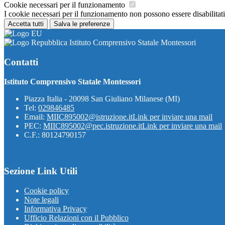
Cookie necessari per il funzionamento
I cookie necessari per il funzionamento non possono essere disabilitati.
Accetta tutti
Salva le preferenze
Istituto Comprensivo Statale Montessori
Contatti
Istituto Comprensivo Statale Montessori
Piazza Italia - 20098 San Giuliano Milanese (MI)
Tel:
029846485
Email:
MIIC895002@istruzione.it
Link per inviare una mail
PEC:
MIIC895002@pec.istruzione.it
Link per inviare una mail
C.F.: 80124790157
Sezione Link Utili
Cookie policy
Note legali
Informativa Privacy
Ufficio Relazioni con il Pubblico