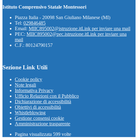
Istituto Comprensivo Statale Montessori
Piazza Italia - 20098 San Giuliano Milanese (MI)
Tel:
029846485
Email:
MIIC895002@istruzione.it
Link per inviare una mail
PEC:
MIIC895002@pec.istruzione.it
Link per inviare una
mail
C.F.: 80124790157
Sezione Link Utili
Cookie policy
Note legali
Informativa Privacy
Ufficio Relazioni con il Pubblico
Dichiarazione di accessibilità
Obiettivi di accessibilità
Whistleblowing
Gestione consensi cookie
Amministrazione trasparente
Pagina visualizzata
599
volte