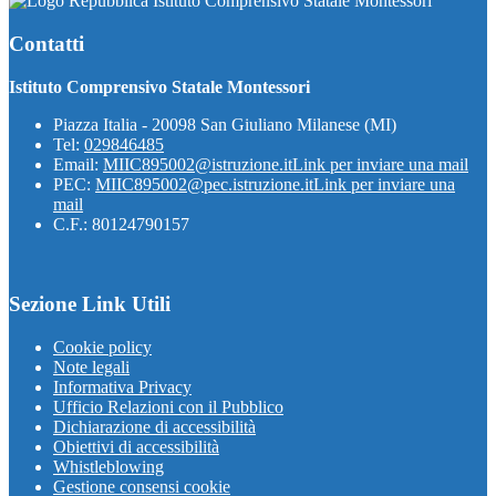
Istituto Comprensivo Statale Montessori
Contatti
Istituto Comprensivo Statale Montessori
Piazza Italia - 20098 San Giuliano Milanese (MI)
Tel:
029846485
Email:
MIIC895002@istruzione.it
Link per inviare una mail
PEC:
MIIC895002@pec.istruzione.it
Link per inviare una
mail
C.F.: 80124790157
Sezione Link Utili
Cookie policy
Note legali
Informativa Privacy
Ufficio Relazioni con il Pubblico
Dichiarazione di accessibilità
Obiettivi di accessibilità
Whistleblowing
Gestione consensi cookie