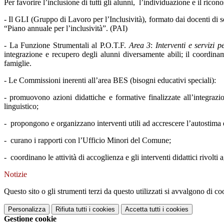
Per favorire l’inclusione di tutti gli alunni, l’individuazione e il ricon
- Il GLI (Gruppo di Lavoro per l’Inclusività), formato dai docenti di so
“Piano annuale per l’inclusività”. (PAI)
- La Funzione Strumentali al P.O.T.F.
Area 3
:
Interventi e servizi p
integrazione e recupero degli alunni diversamente abili; il coordinam
famiglie.
- Le Commissioni inerenti all’area BES (bisogni educativi speciali):
- promuovono azioni didattiche e formative finalizzate all’integrazi
linguistico;
- propongono e organizzano interventi utili ad accrescere l’autostima e
- curano i rapporti con l’Ufficio Minori del Comune;
- coordinano le attività di accoglienza e gli interventi didattici rivolti 
Notizie
Questo sito o gli strumenti terzi da questo utilizzati si avvalgono di coo
Personalizza
Rifiuta tutti
i cookies
Accetta tutti
i cookies
Gestione cookie