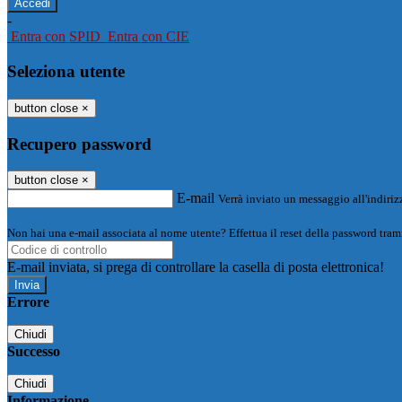
-
Entra con SPID
Entra con CIE
Seleziona utente
button close
×
Recupero password
button close
×
E-mail
Verrà inviato un messaggio all'indirizz
Non hai una e-mail associata al nome utente? Effettua il reset della password tram
E-mail inviata, si prega di controllare la casella di posta elettronica!
Errore
Chiudi
Successo
Chiudi
Informazione