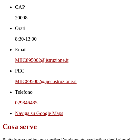
CAP
20098
Orari
8:30-13:00
Email
MIIC895002@istruzione.it
PEC
MIIC895002@pec.istruzione.it
Telefono
029846485
Naviga su Google Maps
Cosa serve
Piattaforma online per gestire l’andamento scolastico degli alunni.