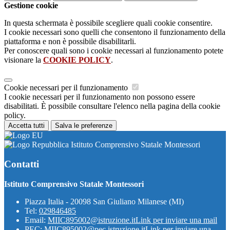
Gestione cookie
In questa schermata è possibile scegliere quali cookie consentire.
I cookie necessari sono quelli che consentono il funzionamento della
piattaforma e non è possibile disabilitarli.
Per conoscere quali sono i cookie necessari al funzionamento potete
visionare la
COOKIE POLICY
.
Cookie necessari per il funzionamento
I cookie necessari per il funzionamento non possono essere
disabilitati. È possibile consultare l'elenco nella pagina della cookie
policy.
Accetta tutti
Salva le preferenze
Istituto Comprensivo Statale Montessori
Contatti
Istituto Comprensivo Statale Montessori
Piazza Italia - 20098 San Giuliano Milanese (MI)
Tel:
029846485
Email:
MIIC895002@istruzione.it
Link per inviare una mail
PEC:
MIIC895002@pec.istruzione.it
Link per inviare una