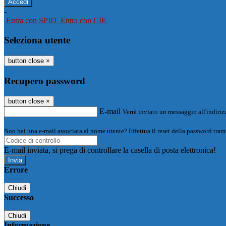
-
Entra con SPID
Entra con CIE
Seleziona utente
button close
×
Recupero password
button close
×
E-mail
Verrà inviato un messaggio all'indirizz
Non hai una e-mail associata al nome utente? Effettua il reset della password tram
E-mail inviata, si prega di controllare la casella di posta elettronica!
Errore
Chiudi
Successo
Chiudi
Informazione