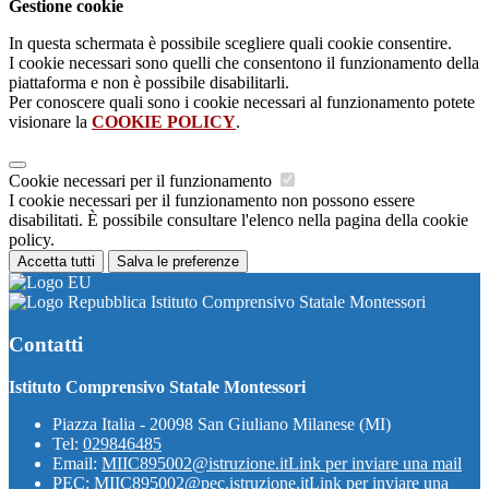
Gestione cookie
In questa schermata è possibile scegliere quali cookie consentire.
I cookie necessari sono quelli che consentono il funzionamento della
piattaforma e non è possibile disabilitarli.
Per conoscere quali sono i cookie necessari al funzionamento potete
visionare la
COOKIE POLICY
.
Cookie necessari per il funzionamento
I cookie necessari per il funzionamento non possono essere
disabilitati. È possibile consultare l'elenco nella pagina della cookie
policy.
Accetta tutti
Salva le preferenze
Istituto Comprensivo Statale Montessori
Contatti
Istituto Comprensivo Statale Montessori
Piazza Italia - 20098 San Giuliano Milanese (MI)
Tel:
029846485
Email:
MIIC895002@istruzione.it
Link per inviare una mail
PEC:
MIIC895002@pec.istruzione.it
Link per inviare una