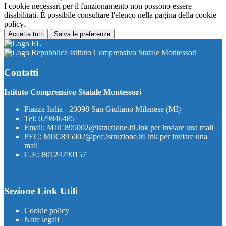
I cookie necessari per il funzionamento non possono essere
disabilitati. È possibile consultare l'elenco nella pagina della cookie
policy.
Accetta tutti
Salva le preferenze
Istituto Comprensivo Statale Montessori
Contatti
Istituto Comprensivo Statale Montessori
Piazza Italia - 20098 San Giuliano Milanese (MI)
Tel:
029846485
Email:
MIIC895002@istruzione.it
Link per inviare una mail
PEC:
MIIC895002@pec.istruzione.it
Link per inviare una
mail
C.F.: 80124790157
Sezione Link Utili
Cookie policy
Note legali