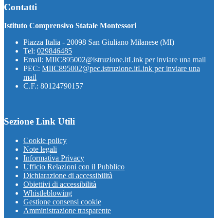
Contatti
Istituto Comprensivo Statale Montessori
Piazza Italia - 20098 San Giuliano Milanese (MI)
Tel:
029846485
Email:
MIIC895002@istruzione.it
Link per inviare una mail
PEC:
MIIC895002@pec.istruzione.it
Link per inviare una
mail
C.F.: 80124790157
Sezione Link Utili
Cookie policy
Note legali
Informativa Privacy
Ufficio Relazioni con il Pubblico
Dichiarazione di accessibilità
Obiettivi di accessibilità
Whistleblowing
Gestione consensi cookie
Amministrazione trasparente