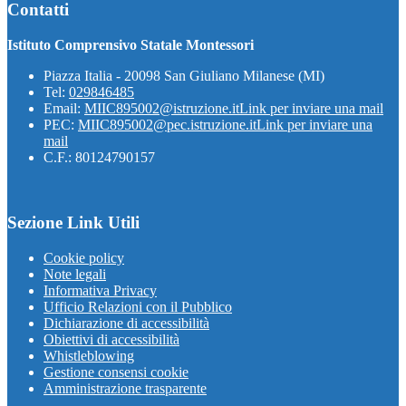
Contatti
Istituto Comprensivo Statale Montessori
Piazza Italia - 20098 San Giuliano Milanese (MI)
Tel:
029846485
Email:
MIIC895002@istruzione.it
Link per inviare una mail
PEC:
MIIC895002@pec.istruzione.it
Link per inviare una
mail
C.F.: 80124790157
Sezione Link Utili
Cookie policy
Note legali
Informativa Privacy
Ufficio Relazioni con il Pubblico
Dichiarazione di accessibilità
Obiettivi di accessibilità
Whistleblowing
Gestione consensi cookie
Amministrazione trasparente