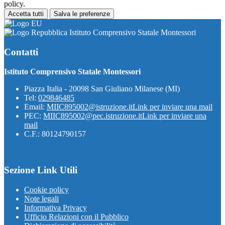
policy.
Accetta tutti
Salva le preferenze
Istituto Comprensivo Statale Montessori
Contatti
Istituto Comprensivo Statale Montessori
Piazza Italia - 20098 San Giuliano Milanese (MI)
Tel:
029846485
Email:
MIIC895002@istruzione.it
Link per inviare una mail
PEC:
MIIC895002@pec.istruzione.it
Link per inviare una
mail
C.F.: 80124790157
Sezione Link Utili
Cookie policy
Note legali
Informativa Privacy
Ufficio Relazioni con il Pubblico