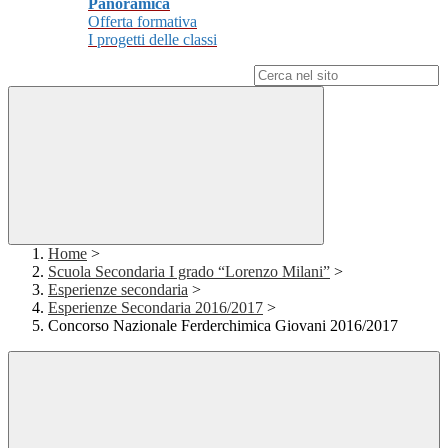
Panoramica
Offerta formativa
I progetti delle classi
Campo di ricerca per le pagine del sito
Home
>
Scuola Secondaria I grado “Lorenzo Milani”
>
Esperienze secondaria
>
Esperienze Secondaria 2016/2017
>
Concorso Nazionale Ferderchimica Giovani 2016/2017