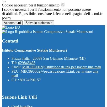
Cookie necessari per il funzionamento
I cookie necessari per il funzionamento non possono essere
disabilitati. È possibile consultare l'elenco nella pagina della cookie
policy.
Accetta tutti
Salva le preferenze
Istituto Comprensivo Statale Montessori
Contatti
Istituto Comprensivo Statale Montessori
Piazza Italia - 20098 San Giuliano Milanese (MI)
Tel:
029846485
Email:
MIIC895002@istruzione.it
Link per inviare una mail
PEC:
MIIC895002@pec.istruzione.it
Link per inviare una
mail
C.F.: 80124790157
Sezione Link Utili
Cookie policy