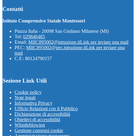
Contatti
Istituto Comprensivo Statale Montessori
Piazza Italia - 20098 San Giuliano Milanese (MI)
Tel:
029846485
Email:
MIIC895002@istruzione.it
Link per inviare una mail
PEC:
MIIC895002@pec.istruzione.it
Link per inviare una
mail
C.F.: 80124790157
Sezione Link Utili
Cookie policy
Note legali
Informativa Privacy
Ufficio Relazioni con il Pubblico
Dichiarazione di accessibilità
Obiettivi di accessibilità
Whistleblowing
Gestione consensi cookie
Amministrazione trasparente