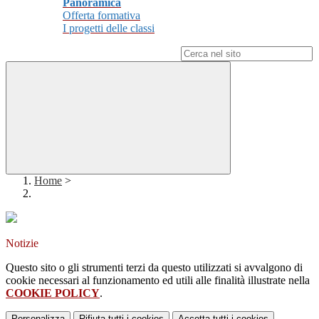
Panoramica
Offerta formativa
I progetti delle classi
Campo di ricerca per le pagine del sito
Home
>
Notizie
Questo sito o gli strumenti terzi da questo utilizzati si avvalgono di
cookie necessari al funzionamento ed utili alle finalità illustrate nella
COOKIE POLICY
.
Personalizza
Rifiuta tutti
i cookies
Accetta tutti
i cookies